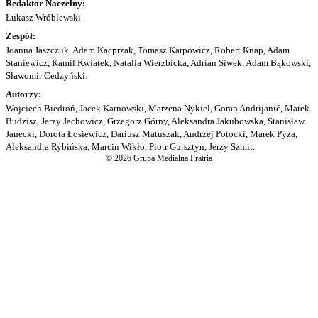
Redaktor Naczelny:
Łukasz Wróblewski
Zespół:
Joanna Jaszczuk, Adam Kacprzak, Tomasz Karpowicz, Robert Knap, Adam
Staniewicz, Kamil Kwiatek, Natalia Wierzbicka, Adrian Siwek, Adam Bąkowski,
Sławomir Cedzyński.
Autorzy:
Wojciech Biedroń, Jacek Karnowski, Marzena Nykiel, Goran Andrijanić, Marek
Budzisz, Jerzy Jachowicz, Grzegorz Górny, Aleksandra Jakubowska, Stanisław
Janecki, Dorota Łosiewicz, Dariusz Matuszak, Andrzej Potocki, Marek Pyza,
Aleksandra Rybińska, Marcin Wikło, Piotr Gursztyn, Jerzy Szmit.
© 2026 Grupa Medialna Fratria