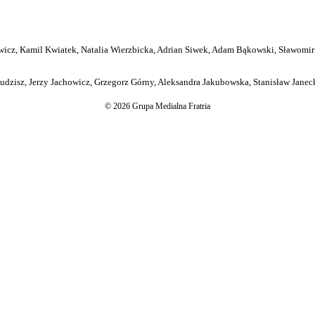
icz, Kamil Kwiatek, Natalia Wierzbicka, Adrian Siwek, Adam Bąkowski, Sławomir
dzisz, Jerzy Jachowicz, Grzegorz Górny, Aleksandra Jakubowska, Stanisław Janeck
© 2026 Grupa Medialna Fratria