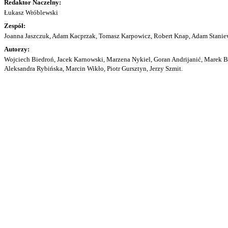
Redaktor Naczelny:
Łukasz Wróblewski
Zespół:
Joanna Jaszczuk, Adam Kacprzak, Tomasz Karpowicz, Robert Knap, Adam Staniew
Autorzy:
Wojciech Biedroń, Jacek Karnowski, Marzena Nykiel, Goran Andrijanić, Marek Bu
Aleksandra Rybińska, Marcin Wikło, Piotr Gursztyn, Jerzy Szmit.