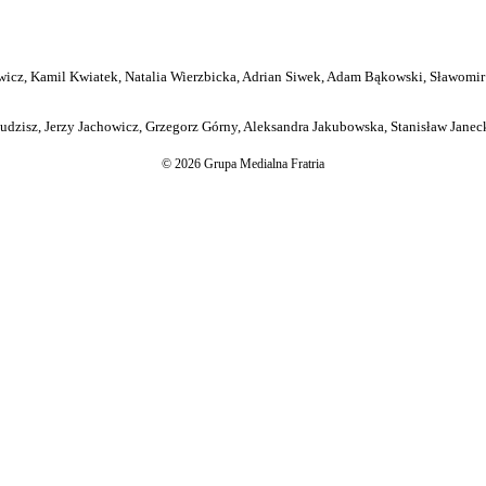
icz, Kamil Kwiatek, Natalia Wierzbicka, Adrian Siwek, Adam Bąkowski, Sławomir
dzisz, Jerzy Jachowicz, Grzegorz Górny, Aleksandra Jakubowska, Stanisław Janeck
© 2026 Grupa Medialna Fratria