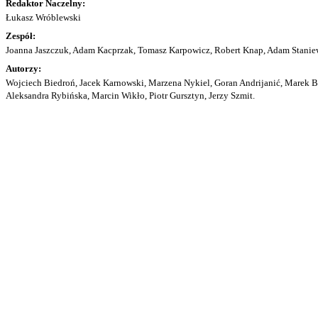
Redaktor Naczelny:
Łukasz Wróblewski
Zespół:
Joanna Jaszczuk, Adam Kacprzak, Tomasz Karpowicz, Robert Knap, Adam Staniew
Autorzy:
Wojciech Biedroń, Jacek Karnowski, Marzena Nykiel, Goran Andrijanić, Marek Bu
Aleksandra Rybińska, Marcin Wikło, Piotr Gursztyn, Jerzy Szmit.