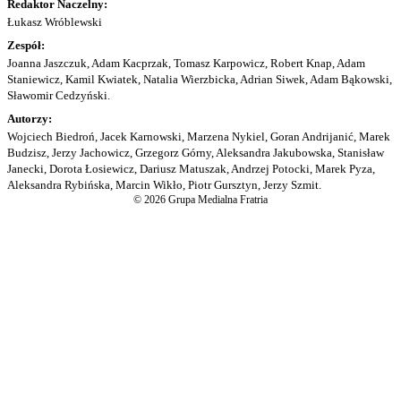
Redaktor Naczelny:
Łukasz Wróblewski
Zespół:
Joanna Jaszczuk, Adam Kacprzak, Tomasz Karpowicz, Robert Knap, Adam
Staniewicz, Kamil Kwiatek, Natalia Wierzbicka, Adrian Siwek, Adam Bąkowski,
Sławomir Cedzyński.
Autorzy:
Wojciech Biedroń, Jacek Karnowski, Marzena Nykiel, Goran Andrijanić, Marek
Budzisz, Jerzy Jachowicz, Grzegorz Górny, Aleksandra Jakubowska, Stanisław
Janecki, Dorota Łosiewicz, Dariusz Matuszak, Andrzej Potocki, Marek Pyza,
Aleksandra Rybińska, Marcin Wikło, Piotr Gursztyn, Jerzy Szmit.
© 2026 Grupa Medialna Fratria