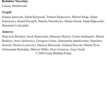
Redaktor Naczelny:
Łukasz Wróblewski
Zespół:
Joanna Jaszczuk, Adam Kacprzak, Tomasz Karpowicz, Robert Knap, Adam
Staniewicz, Kamil Kwiatek, Natalia Wierzbicka, Adrian Siwek, Adam Bąkowski,
Sławomir Cedzyński.
Autorzy:
Wojciech Biedroń, Jacek Karnowski, Marzena Nykiel, Goran Andrijanić, Marek
Budzisz, Jerzy Jachowicz, Grzegorz Górny, Aleksandra Jakubowska, Stanisław
Janecki, Dorota Łosiewicz, Dariusz Matuszak, Andrzej Potocki, Marek Pyza,
Aleksandra Rybińska, Marcin Wikło, Piotr Gursztyn, Jerzy Szmit.
© 2026 Grupa Medialna Fratria