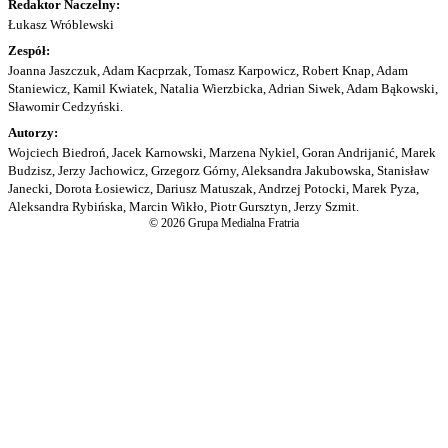
Redaktor Naczelny:
Łukasz Wróblewski
Zespół:
Joanna Jaszczuk, Adam Kacprzak, Tomasz Karpowicz, Robert Knap, Adam
Staniewicz, Kamil Kwiatek, Natalia Wierzbicka, Adrian Siwek, Adam Bąkowski,
Sławomir Cedzyński.
Autorzy:
Wojciech Biedroń, Jacek Karnowski, Marzena Nykiel, Goran Andrijanić, Marek
Budzisz, Jerzy Jachowicz, Grzegorz Górny, Aleksandra Jakubowska, Stanisław
Janecki, Dorota Łosiewicz, Dariusz Matuszak, Andrzej Potocki, Marek Pyza,
Aleksandra Rybińska, Marcin Wikło, Piotr Gursztyn, Jerzy Szmit.
© 2026 Grupa Medialna Fratria