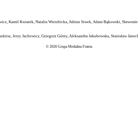
icz, Kamil Kwiatek, Natalia Wierzbicka, Adrian Siwek, Adam Bąkowski, Sławomir
dzisz, Jerzy Jachowicz, Grzegorz Górny, Aleksandra Jakubowska, Stanisław Janeck
© 2026 Grupa Medialna Fratria