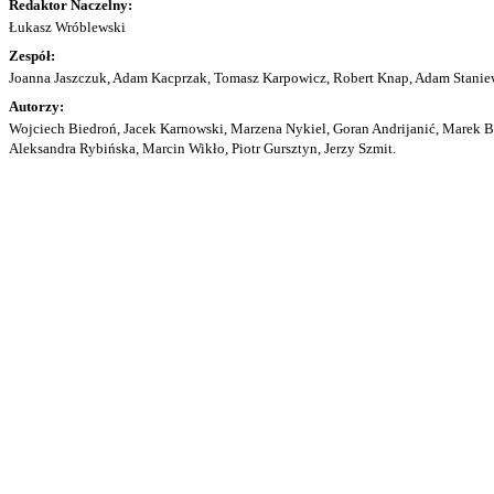
Redaktor Naczelny:
Łukasz Wróblewski
Zespół:
Joanna Jaszczuk, Adam Kacprzak, Tomasz Karpowicz, Robert Knap, Adam Staniew
Autorzy:
Wojciech Biedroń, Jacek Karnowski, Marzena Nykiel, Goran Andrijanić, Marek Bu
Aleksandra Rybińska, Marcin Wikło, Piotr Gursztyn, Jerzy Szmit.