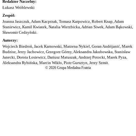
Redaktor Naczelny:
Łukasz Wróblewski
Zespół:
Joanna Jaszczuk, Adam Kacprzak, Tomasz Karpowicz, Robert Knap, Adam
Staniewicz, Kamil Kwiatek, Natalia Wierzbicka, Adrian Siwek, Adam Bąkowski,
Sławomir Cedzyński.
Autorzy:
Wojciech Biedroń, Jacek Karnowski, Marzena Nykiel, Goran Andrijanić, Marek
Budzisz, Jerzy Jachowicz, Grzegorz Górny, Aleksandra Jakubowska, Stanisław
Janecki, Dorota Łosiewicz, Dariusz Matuszak, Andrzej Potocki, Marek Pyza,
Aleksandra Rybińska, Marcin Wikło, Piotr Gursztyn, Jerzy Szmit.
© 2026 Grupa Medialna Fratria