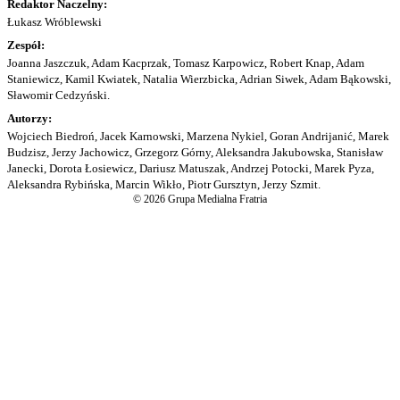
Redaktor Naczelny:
Łukasz Wróblewski
Zespół:
Joanna Jaszczuk, Adam Kacprzak, Tomasz Karpowicz, Robert Knap, Adam
Staniewicz, Kamil Kwiatek, Natalia Wierzbicka, Adrian Siwek, Adam Bąkowski,
Sławomir Cedzyński.
Autorzy:
Wojciech Biedroń, Jacek Karnowski, Marzena Nykiel, Goran Andrijanić, Marek
Budzisz, Jerzy Jachowicz, Grzegorz Górny, Aleksandra Jakubowska, Stanisław
Janecki, Dorota Łosiewicz, Dariusz Matuszak, Andrzej Potocki, Marek Pyza,
Aleksandra Rybińska, Marcin Wikło, Piotr Gursztyn, Jerzy Szmit.
© 2026 Grupa Medialna Fratria