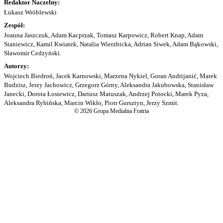
Redaktor Naczelny:
Łukasz Wróblewski
Zespół:
Joanna Jaszczuk, Adam Kacprzak, Tomasz Karpowicz, Robert Knap, Adam
Staniewicz, Kamil Kwiatek, Natalia Wierzbicka, Adrian Siwek, Adam Bąkowski,
Sławomir Cedzyński.
Autorzy:
Wojciech Biedroń, Jacek Karnowski, Marzena Nykiel, Goran Andrijanić, Marek
Budzisz, Jerzy Jachowicz, Grzegorz Górny, Aleksandra Jakubowska, Stanisław
Janecki, Dorota Łosiewicz, Dariusz Matuszak, Andrzej Potocki, Marek Pyza,
Aleksandra Rybińska, Marcin Wikło, Piotr Gursztyn, Jerzy Szmit.
© 2026 Grupa Medialna Fratria