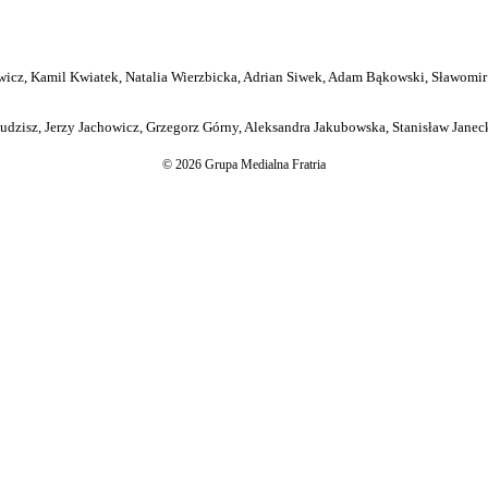
icz, Kamil Kwiatek, Natalia Wierzbicka, Adrian Siwek, Adam Bąkowski, Sławomir
dzisz, Jerzy Jachowicz, Grzegorz Górny, Aleksandra Jakubowska, Stanisław Janeck
© 2026 Grupa Medialna Fratria