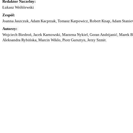
Redaktor Naczelny:
Łukasz Wróblewski
Zespół:
Joanna Jaszczuk, Adam Kacprzak, Tomasz Karpowicz, Robert Knap, Adam Staniew
Autorzy:
Wojciech Biedroń, Jacek Karnowski, Marzena Nykiel, Goran Andrijanić, Marek Bu
Aleksandra Rybińska, Marcin Wikło, Piotr Gursztyn, Jerzy Szmit.