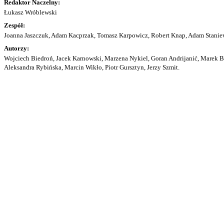
Redaktor Naczelny:
Łukasz Wróblewski
Zespół:
Joanna Jaszczuk, Adam Kacprzak, Tomasz Karpowicz, Robert Knap, Adam Staniew
Autorzy:
Wojciech Biedroń, Jacek Karnowski, Marzena Nykiel, Goran Andrijanić, Marek Bu
Aleksandra Rybińska, Marcin Wikło, Piotr Gursztyn, Jerzy Szmit.