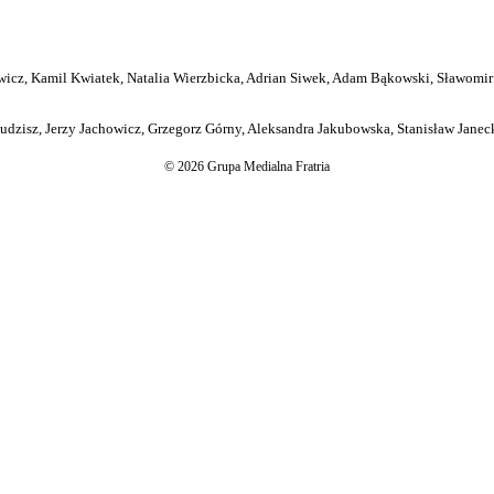
icz, Kamil Kwiatek, Natalia Wierzbicka, Adrian Siwek, Adam Bąkowski, Sławomir
dzisz, Jerzy Jachowicz, Grzegorz Górny, Aleksandra Jakubowska, Stanisław Janeck
© 2026 Grupa Medialna Fratria