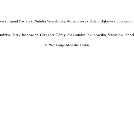
icz, Kamil Kwiatek, Natalia Wierzbicka, Adrian Siwek, Adam Bąkowski, Sławomir
dzisz, Jerzy Jachowicz, Grzegorz Górny, Aleksandra Jakubowska, Stanisław Janeck
© 2026 Grupa Medialna Fratria