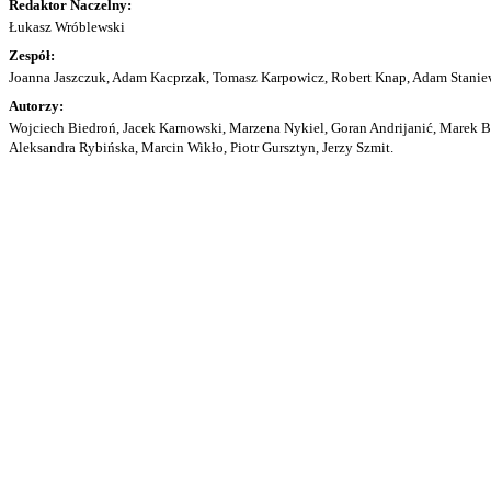
Redaktor Naczelny:
Łukasz Wróblewski
Zespół:
Joanna Jaszczuk, Adam Kacprzak, Tomasz Karpowicz, Robert Knap, Adam Staniew
Autorzy:
Wojciech Biedroń, Jacek Karnowski, Marzena Nykiel, Goran Andrijanić, Marek Bu
Aleksandra Rybińska, Marcin Wikło, Piotr Gursztyn, Jerzy Szmit.