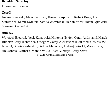
Redaktor Naczelny:
Łukasz Wróblewski
Zespół:
Joanna Jaszczuk, Adam Kacprzak, Tomasz Karpowicz, Robert Knap, Adam
Staniewicz, Kamil Kwiatek, Natalia Wierzbicka, Adrian Siwek, Adam Bąkowski,
Sławomir Cedzyński.
Autorzy:
Wojciech Biedroń, Jacek Karnowski, Marzena Nykiel, Goran Andrijanić, Marek
Budzisz, Jerzy Jachowicz, Grzegorz Górny, Aleksandra Jakubowska, Stanisław
Janecki, Dorota Łosiewicz, Dariusz Matuszak, Andrzej Potocki, Marek Pyza,
Aleksandra Rybińska, Marcin Wikło, Piotr Gursztyn, Jerzy Szmit.
© 2026 Grupa Medialna Fratria