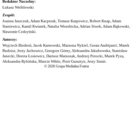
Redaktor Naczelny:
Łukasz Wróblewski
Zespół:
Joanna Jaszczuk, Adam Kacprzak, Tomasz Karpowicz, Robert Knap, Adam
Staniewicz, Kamil Kwiatek, Natalia Wierzbicka, Adrian Siwek, Adam Bąkowski,
Sławomir Cedzyński.
Autorzy:
Wojciech Biedroń, Jacek Karnowski, Marzena Nykiel, Goran Andrijanić, Marek
Budzisz, Jerzy Jachowicz, Grzegorz Górny, Aleksandra Jakubowska, Stanisław
Janecki, Dorota Łosiewicz, Dariusz Matuszak, Andrzej Potocki, Marek Pyza,
Aleksandra Rybińska, Marcin Wikło, Piotr Gursztyn, Jerzy Szmit.
© 2026 Grupa Medialna Fratria