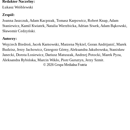
Redaktor Naczelny:
Łukasz Wróblewski
Zespół:
Joanna Jaszczuk, Adam Kacprzak, Tomasz Karpowicz, Robert Knap, Adam
Staniewicz, Kamil Kwiatek, Natalia Wierzbicka, Adrian Siwek, Adam Bąkowski,
Sławomir Cedzyński.
Autorzy:
Wojciech Biedroń, Jacek Karnowski, Marzena Nykiel, Goran Andrijanić, Marek
Budzisz, Jerzy Jachowicz, Grzegorz Górny, Aleksandra Jakubowska, Stanisław
Janecki, Dorota Łosiewicz, Dariusz Matuszak, Andrzej Potocki, Marek Pyza,
Aleksandra Rybińska, Marcin Wikło, Piotr Gursztyn, Jerzy Szmit.
© 2026 Grupa Medialna Fratria