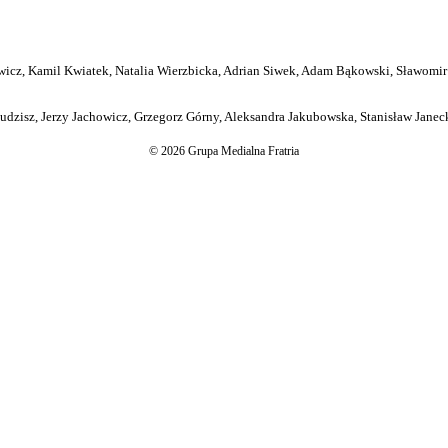
icz, Kamil Kwiatek, Natalia Wierzbicka, Adrian Siwek, Adam Bąkowski, Sławomir
dzisz, Jerzy Jachowicz, Grzegorz Górny, Aleksandra Jakubowska, Stanisław Janeck
© 2026 Grupa Medialna Fratria