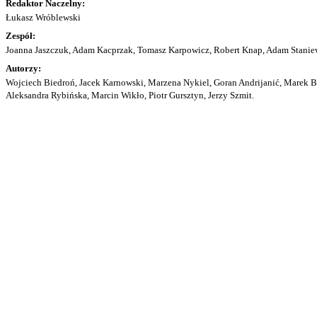
Redaktor Naczelny:
Łukasz Wróblewski
Zespół:
Joanna Jaszczuk, Adam Kacprzak, Tomasz Karpowicz, Robert Knap, Adam Staniew
Autorzy:
Wojciech Biedroń, Jacek Karnowski, Marzena Nykiel, Goran Andrijanić, Marek Bu
Aleksandra Rybińska, Marcin Wikło, Piotr Gursztyn, Jerzy Szmit.