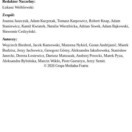
Redaktor Naczelny:
Łukasz Wróblewski
Zespół:
Joanna Jaszczuk, Adam Kacprzak, Tomasz Karpowicz, Robert Knap, Adam
Staniewicz, Kamil Kwiatek, Natalia Wierzbicka, Adrian Siwek, Adam Bąkowski,
Sławomir Cedzyński.
Autorzy:
Wojciech Biedroń, Jacek Karnowski, Marzena Nykiel, Goran Andrijanić, Marek
Budzisz, Jerzy Jachowicz, Grzegorz Górny, Aleksandra Jakubowska, Stanisław
Janecki, Dorota Łosiewicz, Dariusz Matuszak, Andrzej Potocki, Marek Pyza,
Aleksandra Rybińska, Marcin Wikło, Piotr Gursztyn, Jerzy Szmit.
© 2026 Grupa Medialna Fratria