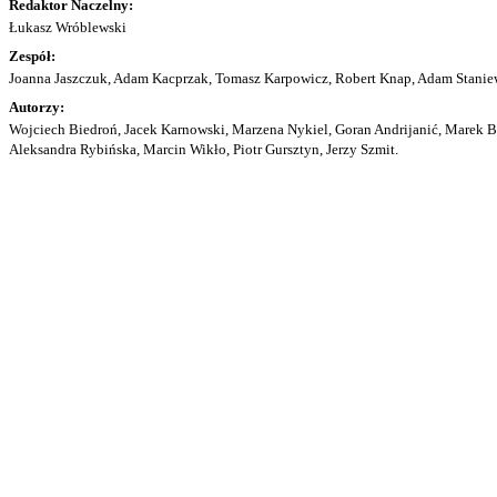
Redaktor Naczelny:
Łukasz Wróblewski
Zespół:
Joanna Jaszczuk, Adam Kacprzak, Tomasz Karpowicz, Robert Knap, Adam Staniew
Autorzy:
Wojciech Biedroń, Jacek Karnowski, Marzena Nykiel, Goran Andrijanić, Marek Bu
Aleksandra Rybińska, Marcin Wikło, Piotr Gursztyn, Jerzy Szmit.