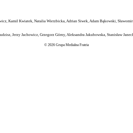
icz, Kamil Kwiatek, Natalia Wierzbicka, Adrian Siwek, Adam Bąkowski, Sławomir
dzisz, Jerzy Jachowicz, Grzegorz Górny, Aleksandra Jakubowska, Stanisław Janeck
© 2026 Grupa Medialna Fratria