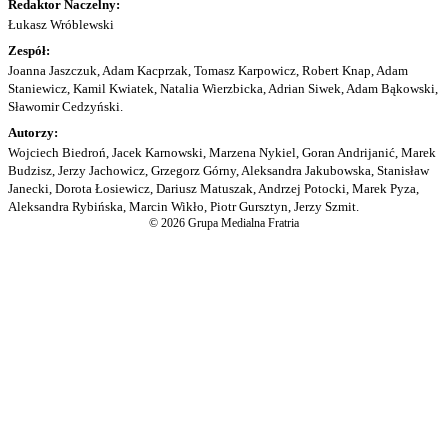
Redaktor Naczelny:
Łukasz Wróblewski
Zespół:
Joanna Jaszczuk, Adam Kacprzak, Tomasz Karpowicz, Robert Knap, Adam
Staniewicz, Kamil Kwiatek, Natalia Wierzbicka, Adrian Siwek, Adam Bąkowski,
Sławomir Cedzyński.
Autorzy:
Wojciech Biedroń, Jacek Karnowski, Marzena Nykiel, Goran Andrijanić, Marek
Budzisz, Jerzy Jachowicz, Grzegorz Górny, Aleksandra Jakubowska, Stanisław
Janecki, Dorota Łosiewicz, Dariusz Matuszak, Andrzej Potocki, Marek Pyza,
Aleksandra Rybińska, Marcin Wikło, Piotr Gursztyn, Jerzy Szmit.
© 2026 Grupa Medialna Fratria