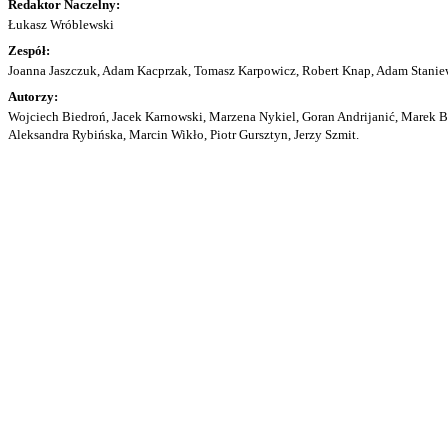
Redaktor Naczelny:
Łukasz Wróblewski
Zespół:
Joanna Jaszczuk, Adam Kacprzak, Tomasz Karpowicz, Robert Knap, Adam Staniew
Autorzy:
Wojciech Biedroń, Jacek Karnowski, Marzena Nykiel, Goran Andrijanić, Marek Bu
Aleksandra Rybińska, Marcin Wikło, Piotr Gursztyn, Jerzy Szmit.