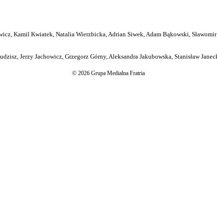
icz, Kamil Kwiatek, Natalia Wierzbicka, Adrian Siwek, Adam Bąkowski, Sławomir
dzisz, Jerzy Jachowicz, Grzegorz Górny, Aleksandra Jakubowska, Stanisław Janeck
© 2026 Grupa Medialna Fratria