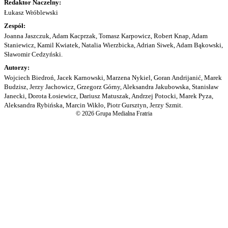
Redaktor Naczelny:
Łukasz Wróblewski
Zespół:
Joanna Jaszczuk, Adam Kacprzak, Tomasz Karpowicz, Robert Knap, Adam
Staniewicz, Kamil Kwiatek, Natalia Wierzbicka, Adrian Siwek, Adam Bąkowski,
Sławomir Cedzyński.
Autorzy:
Wojciech Biedroń, Jacek Karnowski, Marzena Nykiel, Goran Andrijanić, Marek
Budzisz, Jerzy Jachowicz, Grzegorz Górny, Aleksandra Jakubowska, Stanisław
Janecki, Dorota Łosiewicz, Dariusz Matuszak, Andrzej Potocki, Marek Pyza,
Aleksandra Rybińska, Marcin Wikło, Piotr Gursztyn, Jerzy Szmit.
© 2026 Grupa Medialna Fratria