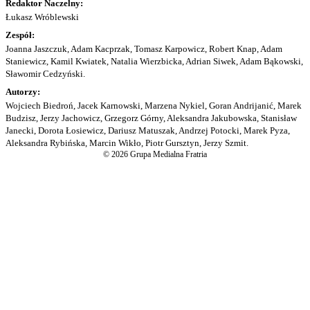
Redaktor Naczelny:
Łukasz Wróblewski
Zespół:
Joanna Jaszczuk, Adam Kacprzak, Tomasz Karpowicz, Robert Knap, Adam
Staniewicz, Kamil Kwiatek, Natalia Wierzbicka, Adrian Siwek, Adam Bąkowski,
Sławomir Cedzyński.
Autorzy:
Wojciech Biedroń, Jacek Karnowski, Marzena Nykiel, Goran Andrijanić, Marek
Budzisz, Jerzy Jachowicz, Grzegorz Górny, Aleksandra Jakubowska, Stanisław
Janecki, Dorota Łosiewicz, Dariusz Matuszak, Andrzej Potocki, Marek Pyza,
Aleksandra Rybińska, Marcin Wikło, Piotr Gursztyn, Jerzy Szmit.
© 2026 Grupa Medialna Fratria