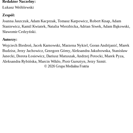
Redaktor Naczelny:
Łukasz Wróblewski
Zespół:
Joanna Jaszczuk, Adam Kacprzak, Tomasz Karpowicz, Robert Knap, Adam
Staniewicz, Kamil Kwiatek, Natalia Wierzbicka, Adrian Siwek, Adam Bąkowski,
Sławomir Cedzyński.
Autorzy:
Wojciech Biedroń, Jacek Karnowski, Marzena Nykiel, Goran Andrijanić, Marek
Budzisz, Jerzy Jachowicz, Grzegorz Górny, Aleksandra Jakubowska, Stanisław
Janecki, Dorota Łosiewicz, Dariusz Matuszak, Andrzej Potocki, Marek Pyza,
Aleksandra Rybińska, Marcin Wikło, Piotr Gursztyn, Jerzy Szmit.
© 2026 Grupa Medialna Fratria