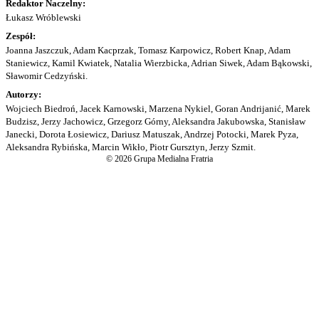
Redaktor Naczelny:
Łukasz Wróblewski
Zespół:
Joanna Jaszczuk, Adam Kacprzak, Tomasz Karpowicz, Robert Knap, Adam
Staniewicz, Kamil Kwiatek, Natalia Wierzbicka, Adrian Siwek, Adam Bąkowski,
Sławomir Cedzyński.
Autorzy:
Wojciech Biedroń, Jacek Karnowski, Marzena Nykiel, Goran Andrijanić, Marek
Budzisz, Jerzy Jachowicz, Grzegorz Górny, Aleksandra Jakubowska, Stanisław
Janecki, Dorota Łosiewicz, Dariusz Matuszak, Andrzej Potocki, Marek Pyza,
Aleksandra Rybińska, Marcin Wikło, Piotr Gursztyn, Jerzy Szmit.
© 2026 Grupa Medialna Fratria