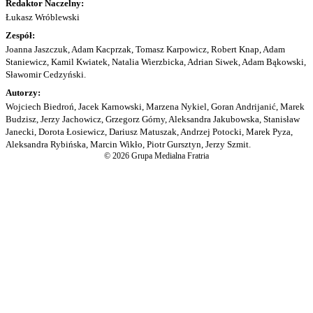
Redaktor Naczelny:
Łukasz Wróblewski
Zespół:
Joanna Jaszczuk, Adam Kacprzak, Tomasz Karpowicz, Robert Knap, Adam
Staniewicz, Kamil Kwiatek, Natalia Wierzbicka, Adrian Siwek, Adam Bąkowski,
Sławomir Cedzyński.
Autorzy:
Wojciech Biedroń, Jacek Karnowski, Marzena Nykiel, Goran Andrijanić, Marek
Budzisz, Jerzy Jachowicz, Grzegorz Górny, Aleksandra Jakubowska, Stanisław
Janecki, Dorota Łosiewicz, Dariusz Matuszak, Andrzej Potocki, Marek Pyza,
Aleksandra Rybińska, Marcin Wikło, Piotr Gursztyn, Jerzy Szmit.
© 2026 Grupa Medialna Fratria