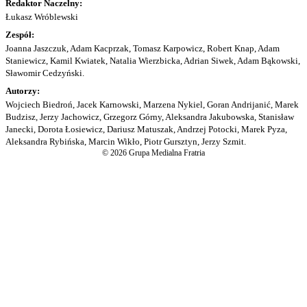
Redaktor Naczelny:
Łukasz Wróblewski
Zespół:
Joanna Jaszczuk, Adam Kacprzak, Tomasz Karpowicz, Robert Knap, Adam
Staniewicz, Kamil Kwiatek, Natalia Wierzbicka, Adrian Siwek, Adam Bąkowski,
Sławomir Cedzyński.
Autorzy:
Wojciech Biedroń, Jacek Karnowski, Marzena Nykiel, Goran Andrijanić, Marek
Budzisz, Jerzy Jachowicz, Grzegorz Górny, Aleksandra Jakubowska, Stanisław
Janecki, Dorota Łosiewicz, Dariusz Matuszak, Andrzej Potocki, Marek Pyza,
Aleksandra Rybińska, Marcin Wikło, Piotr Gursztyn, Jerzy Szmit.
© 2026 Grupa Medialna Fratria