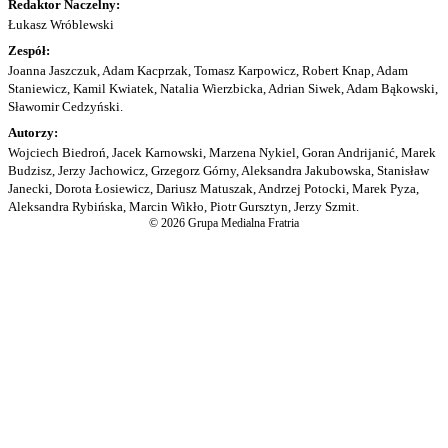
Redaktor Naczelny:
Łukasz Wróblewski
Zespół:
Joanna Jaszczuk, Adam Kacprzak, Tomasz Karpowicz, Robert Knap, Adam
Staniewicz, Kamil Kwiatek, Natalia Wierzbicka, Adrian Siwek, Adam Bąkowski,
Sławomir Cedzyński.
Autorzy:
Wojciech Biedroń, Jacek Karnowski, Marzena Nykiel, Goran Andrijanić, Marek
Budzisz, Jerzy Jachowicz, Grzegorz Górny, Aleksandra Jakubowska, Stanisław
Janecki, Dorota Łosiewicz, Dariusz Matuszak, Andrzej Potocki, Marek Pyza,
Aleksandra Rybińska, Marcin Wikło, Piotr Gursztyn, Jerzy Szmit.
© 2026 Grupa Medialna Fratria