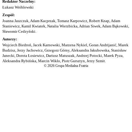
Redaktor Naczelny:
Łukasz Wróblewski
Zespół:
Joanna Jaszczuk, Adam Kacprzak, Tomasz Karpowicz, Robert Knap, Adam
Staniewicz, Kamil Kwiatek, Natalia Wierzbicka, Adrian Siwek, Adam Bąkowski,
Sławomir Cedzyński.
Autorzy:
Wojciech Biedroń, Jacek Karnowski, Marzena Nykiel, Goran Andrijanić, Marek
Budzisz, Jerzy Jachowicz, Grzegorz Górny, Aleksandra Jakubowska, Stanisław
Janecki, Dorota Łosiewicz, Dariusz Matuszak, Andrzej Potocki, Marek Pyza,
Aleksandra Rybińska, Marcin Wikło, Piotr Gursztyn, Jerzy Szmit.
© 2026 Grupa Medialna Fratria