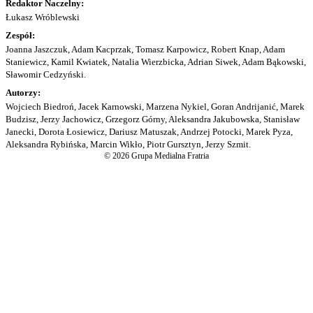
Redaktor Naczelny:
Łukasz Wróblewski
Zespół:
Joanna Jaszczuk, Adam Kacprzak, Tomasz Karpowicz, Robert Knap, Adam
Staniewicz, Kamil Kwiatek, Natalia Wierzbicka, Adrian Siwek, Adam Bąkowski,
Sławomir Cedzyński.
Autorzy:
Wojciech Biedroń, Jacek Karnowski, Marzena Nykiel, Goran Andrijanić, Marek
Budzisz, Jerzy Jachowicz, Grzegorz Górny, Aleksandra Jakubowska, Stanisław
Janecki, Dorota Łosiewicz, Dariusz Matuszak, Andrzej Potocki, Marek Pyza,
Aleksandra Rybińska, Marcin Wikło, Piotr Gursztyn, Jerzy Szmit.
© 2026 Grupa Medialna Fratria