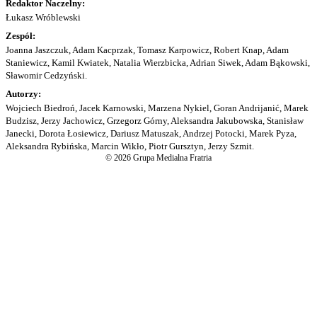
Redaktor Naczelny:
Łukasz Wróblewski
Zespół:
Joanna Jaszczuk, Adam Kacprzak, Tomasz Karpowicz, Robert Knap, Adam
Staniewicz, Kamil Kwiatek, Natalia Wierzbicka, Adrian Siwek, Adam Bąkowski,
Sławomir Cedzyński.
Autorzy:
Wojciech Biedroń, Jacek Karnowski, Marzena Nykiel, Goran Andrijanić, Marek
Budzisz, Jerzy Jachowicz, Grzegorz Górny, Aleksandra Jakubowska, Stanisław
Janecki, Dorota Łosiewicz, Dariusz Matuszak, Andrzej Potocki, Marek Pyza,
Aleksandra Rybińska, Marcin Wikło, Piotr Gursztyn, Jerzy Szmit.
© 2026 Grupa Medialna Fratria