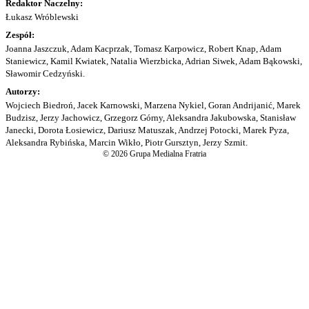
Redaktor Naczelny:
Łukasz Wróblewski
Zespół:
Joanna Jaszczuk, Adam Kacprzak, Tomasz Karpowicz, Robert Knap, Adam
Staniewicz, Kamil Kwiatek, Natalia Wierzbicka, Adrian Siwek, Adam Bąkowski,
Sławomir Cedzyński.
Autorzy:
Wojciech Biedroń, Jacek Karnowski, Marzena Nykiel, Goran Andrijanić, Marek
Budzisz, Jerzy Jachowicz, Grzegorz Górny, Aleksandra Jakubowska, Stanisław
Janecki, Dorota Łosiewicz, Dariusz Matuszak, Andrzej Potocki, Marek Pyza,
Aleksandra Rybińska, Marcin Wikło, Piotr Gursztyn, Jerzy Szmit.
© 2026 Grupa Medialna Fratria