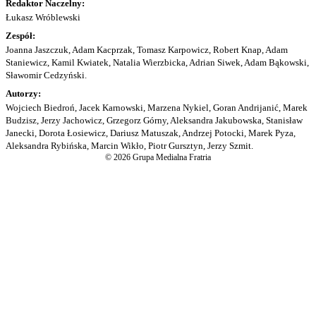
Redaktor Naczelny:
Łukasz Wróblewski
Zespół:
Joanna Jaszczuk, Adam Kacprzak, Tomasz Karpowicz, Robert Knap, Adam
Staniewicz, Kamil Kwiatek, Natalia Wierzbicka, Adrian Siwek, Adam Bąkowski,
Sławomir Cedzyński.
Autorzy:
Wojciech Biedroń, Jacek Karnowski, Marzena Nykiel, Goran Andrijanić, Marek
Budzisz, Jerzy Jachowicz, Grzegorz Górny, Aleksandra Jakubowska, Stanisław
Janecki, Dorota Łosiewicz, Dariusz Matuszak, Andrzej Potocki, Marek Pyza,
Aleksandra Rybińska, Marcin Wikło, Piotr Gursztyn, Jerzy Szmit.
© 2026 Grupa Medialna Fratria