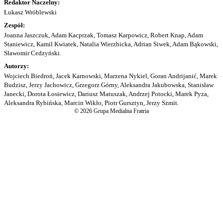
Redaktor Naczelny:
Łukasz Wróblewski
Zespół:
Joanna Jaszczuk, Adam Kacprzak, Tomasz Karpowicz, Robert Knap, Adam
Staniewicz, Kamil Kwiatek, Natalia Wierzbicka, Adrian Siwek, Adam Bąkowski,
Sławomir Cedzyński.
Autorzy:
Wojciech Biedroń, Jacek Karnowski, Marzena Nykiel, Goran Andrijanić, Marek
Budzisz, Jerzy Jachowicz, Grzegorz Górny, Aleksandra Jakubowska, Stanisław
Janecki, Dorota Łosiewicz, Dariusz Matuszak, Andrzej Potocki, Marek Pyza,
Aleksandra Rybińska, Marcin Wikło, Piotr Gursztyn, Jerzy Szmit.
© 2026 Grupa Medialna Fratria