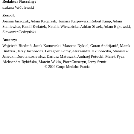
Redaktor Naczelny:
Łukasz Wróblewski
Zespół:
Joanna Jaszczuk, Adam Kacprzak, Tomasz Karpowicz, Robert Knap, Adam
Staniewicz, Kamil Kwiatek, Natalia Wierzbicka, Adrian Siwek, Adam Bąkowski,
Sławomir Cedzyński.
Autorzy:
Wojciech Biedroń, Jacek Karnowski, Marzena Nykiel, Goran Andrijanić, Marek
Budzisz, Jerzy Jachowicz, Grzegorz Górny, Aleksandra Jakubowska, Stanisław
Janecki, Dorota Łosiewicz, Dariusz Matuszak, Andrzej Potocki, Marek Pyza,
Aleksandra Rybińska, Marcin Wikło, Piotr Gursztyn, Jerzy Szmit.
© 2026 Grupa Medialna Fratria