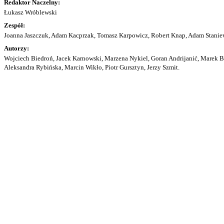
Redaktor Naczelny:
Łukasz Wróblewski
Zespół:
Joanna Jaszczuk, Adam Kacprzak, Tomasz Karpowicz, Robert Knap, Adam Staniew
Autorzy:
Wojciech Biedroń, Jacek Karnowski, Marzena Nykiel, Goran Andrijanić, Marek Bu
Aleksandra Rybińska, Marcin Wikło, Piotr Gursztyn, Jerzy Szmit.