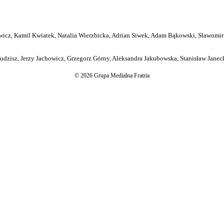
icz, Kamil Kwiatek, Natalia Wierzbicka, Adrian Siwek, Adam Bąkowski, Sławomir
dzisz, Jerzy Jachowicz, Grzegorz Górny, Aleksandra Jakubowska, Stanisław Janeck
© 2026 Grupa Medialna Fratria