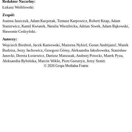
Redaktor Naczelny:
Łukasz Wróblewski
Zespół:
Joanna Jaszczuk, Adam Kacprzak, Tomasz Karpowicz, Robert Knap, Adam
Staniewicz, Kamil Kwiatek, Natalia Wierzbicka, Adrian Siwek, Adam Bąkowski,
Sławomir Cedzyński.
Autorzy:
Wojciech Biedroń, Jacek Karnowski, Marzena Nykiel, Goran Andrijanić, Marek
Budzisz, Jerzy Jachowicz, Grzegorz Górny, Aleksandra Jakubowska, Stanisław
Janecki, Dorota Łosiewicz, Dariusz Matuszak, Andrzej Potocki, Marek Pyza,
Aleksandra Rybińska, Marcin Wikło, Piotr Gursztyn, Jerzy Szmit.
© 2026 Grupa Medialna Fratria