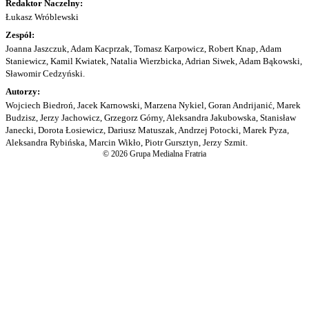
Redaktor Naczelny:
Łukasz Wróblewski
Zespół:
Joanna Jaszczuk, Adam Kacprzak, Tomasz Karpowicz, Robert Knap, Adam
Staniewicz, Kamil Kwiatek, Natalia Wierzbicka, Adrian Siwek, Adam Bąkowski,
Sławomir Cedzyński.
Autorzy:
Wojciech Biedroń, Jacek Karnowski, Marzena Nykiel, Goran Andrijanić, Marek
Budzisz, Jerzy Jachowicz, Grzegorz Górny, Aleksandra Jakubowska, Stanisław
Janecki, Dorota Łosiewicz, Dariusz Matuszak, Andrzej Potocki, Marek Pyza,
Aleksandra Rybińska, Marcin Wikło, Piotr Gursztyn, Jerzy Szmit.
© 2026 Grupa Medialna Fratria