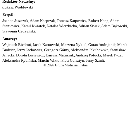
Redaktor Naczelny:
Łukasz Wróblewski
Zespół:
Joanna Jaszczuk, Adam Kacprzak, Tomasz Karpowicz, Robert Knap, Adam
Staniewicz, Kamil Kwiatek, Natalia Wierzbicka, Adrian Siwek, Adam Bąkowski,
Sławomir Cedzyński.
Autorzy:
Wojciech Biedroń, Jacek Karnowski, Marzena Nykiel, Goran Andrijanić, Marek
Budzisz, Jerzy Jachowicz, Grzegorz Górny, Aleksandra Jakubowska, Stanisław
Janecki, Dorota Łosiewicz, Dariusz Matuszak, Andrzej Potocki, Marek Pyza,
Aleksandra Rybińska, Marcin Wikło, Piotr Gursztyn, Jerzy Szmit.
© 2026 Grupa Medialna Fratria