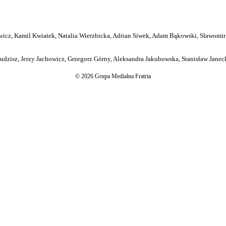
icz, Kamil Kwiatek, Natalia Wierzbicka, Adrian Siwek, Adam Bąkowski, Sławomir
dzisz, Jerzy Jachowicz, Grzegorz Górny, Aleksandra Jakubowska, Stanisław Janeck
© 2026 Grupa Medialna Fratria