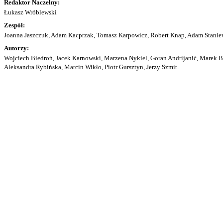
Redaktor Naczelny:
Łukasz Wróblewski
Zespół:
Joanna Jaszczuk, Adam Kacprzak, Tomasz Karpowicz, Robert Knap, Adam Staniew
Autorzy:
Wojciech Biedroń, Jacek Karnowski, Marzena Nykiel, Goran Andrijanić, Marek Bu
Aleksandra Rybińska, Marcin Wikło, Piotr Gursztyn, Jerzy Szmit.