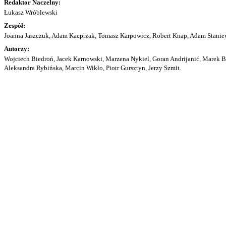
Redaktor Naczelny:
Łukasz Wróblewski
Zespół:
Joanna Jaszczuk, Adam Kacprzak, Tomasz Karpowicz, Robert Knap, Adam Staniew
Autorzy:
Wojciech Biedroń, Jacek Karnowski, Marzena Nykiel, Goran Andrijanić, Marek Bu
Aleksandra Rybińska, Marcin Wikło, Piotr Gursztyn, Jerzy Szmit.