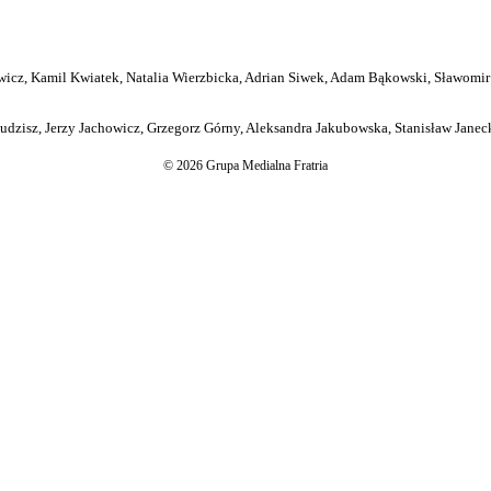
icz, Kamil Kwiatek, Natalia Wierzbicka, Adrian Siwek, Adam Bąkowski, Sławomir
dzisz, Jerzy Jachowicz, Grzegorz Górny, Aleksandra Jakubowska, Stanisław Janeck
© 2026 Grupa Medialna Fratria