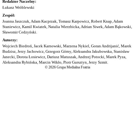
Redaktor Naczelny:
Łukasz Wróblewski
Zespół:
Joanna Jaszczuk, Adam Kacprzak, Tomasz Karpowicz, Robert Knap, Adam
Staniewicz, Kamil Kwiatek, Natalia Wierzbicka, Adrian Siwek, Adam Bąkowski,
Sławomir Cedzyński.
Autorzy:
Wojciech Biedroń, Jacek Karnowski, Marzena Nykiel, Goran Andrijanić, Marek
Budzisz, Jerzy Jachowicz, Grzegorz Górny, Aleksandra Jakubowska, Stanisław
Janecki, Dorota Łosiewicz, Dariusz Matuszak, Andrzej Potocki, Marek Pyza,
Aleksandra Rybińska, Marcin Wikło, Piotr Gursztyn, Jerzy Szmit.
© 2026 Grupa Medialna Fratria