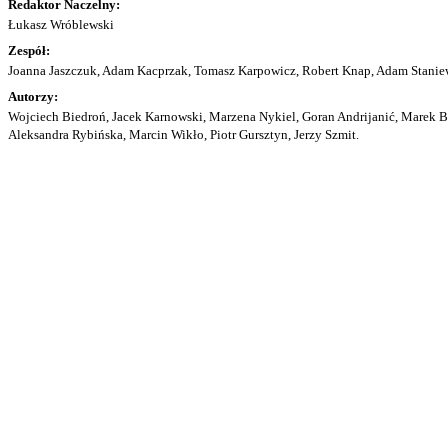
Redaktor Naczelny:
Łukasz Wróblewski
Zespół:
Joanna Jaszczuk, Adam Kacprzak, Tomasz Karpowicz, Robert Knap, Adam Staniew
Autorzy:
Wojciech Biedroń, Jacek Karnowski, Marzena Nykiel, Goran Andrijanić, Marek Bu
Aleksandra Rybińska, Marcin Wikło, Piotr Gursztyn, Jerzy Szmit.