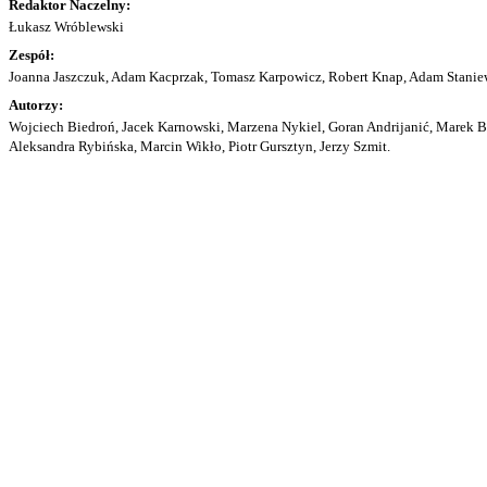
Redaktor Naczelny:
Łukasz Wróblewski
Zespół:
Joanna Jaszczuk, Adam Kacprzak, Tomasz Karpowicz, Robert Knap, Adam Staniew
Autorzy:
Wojciech Biedroń, Jacek Karnowski, Marzena Nykiel, Goran Andrijanić, Marek Bu
Aleksandra Rybińska, Marcin Wikło, Piotr Gursztyn, Jerzy Szmit.