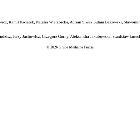
icz, Kamil Kwiatek, Natalia Wierzbicka, Adrian Siwek, Adam Bąkowski, Sławomir
dzisz, Jerzy Jachowicz, Grzegorz Górny, Aleksandra Jakubowska, Stanisław Janeck
© 2026 Grupa Medialna Fratria