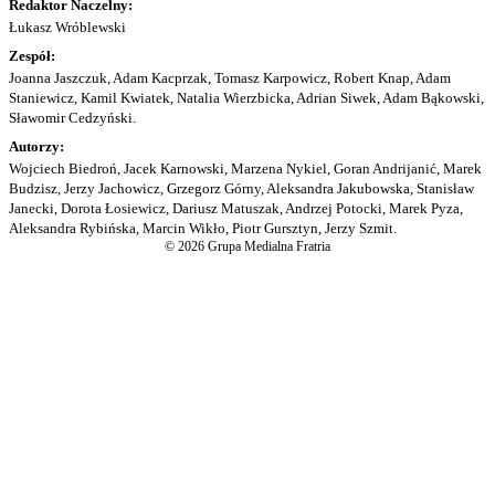
Redaktor Naczelny:
Łukasz Wróblewski
Zespół:
Joanna Jaszczuk, Adam Kacprzak, Tomasz Karpowicz, Robert Knap, Adam
Staniewicz, Kamil Kwiatek, Natalia Wierzbicka, Adrian Siwek, Adam Bąkowski,
Sławomir Cedzyński.
Autorzy:
Wojciech Biedroń, Jacek Karnowski, Marzena Nykiel, Goran Andrijanić, Marek
Budzisz, Jerzy Jachowicz, Grzegorz Górny, Aleksandra Jakubowska, Stanisław
Janecki, Dorota Łosiewicz, Dariusz Matuszak, Andrzej Potocki, Marek Pyza,
Aleksandra Rybińska, Marcin Wikło, Piotr Gursztyn, Jerzy Szmit.
© 2026 Grupa Medialna Fratria