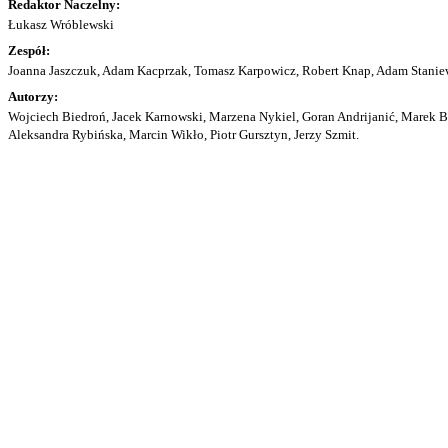
Redaktor Naczelny:
Łukasz Wróblewski
Zespół:
Joanna Jaszczuk, Adam Kacprzak, Tomasz Karpowicz, Robert Knap, Adam Staniew
Autorzy:
Wojciech Biedroń, Jacek Karnowski, Marzena Nykiel, Goran Andrijanić, Marek Bu
Aleksandra Rybińska, Marcin Wikło, Piotr Gursztyn, Jerzy Szmit.