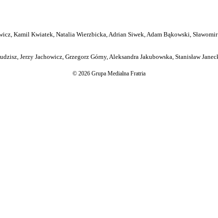
icz, Kamil Kwiatek, Natalia Wierzbicka, Adrian Siwek, Adam Bąkowski, Sławomir
dzisz, Jerzy Jachowicz, Grzegorz Górny, Aleksandra Jakubowska, Stanisław Janeck
© 2026 Grupa Medialna Fratria