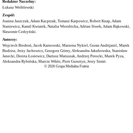
Redaktor Naczelny:
Łukasz Wróblewski
Zespół:
Joanna Jaszczuk, Adam Kacprzak, Tomasz Karpowicz, Robert Knap, Adam
Staniewicz, Kamil Kwiatek, Natalia Wierzbicka, Adrian Siwek, Adam Bąkowski,
Sławomir Cedzyński.
Autorzy:
Wojciech Biedroń, Jacek Karnowski, Marzena Nykiel, Goran Andrijanić, Marek
Budzisz, Jerzy Jachowicz, Grzegorz Górny, Aleksandra Jakubowska, Stanisław
Janecki, Dorota Łosiewicz, Dariusz Matuszak, Andrzej Potocki, Marek Pyza,
Aleksandra Rybińska, Marcin Wikło, Piotr Gursztyn, Jerzy Szmit.
© 2026 Grupa Medialna Fratria