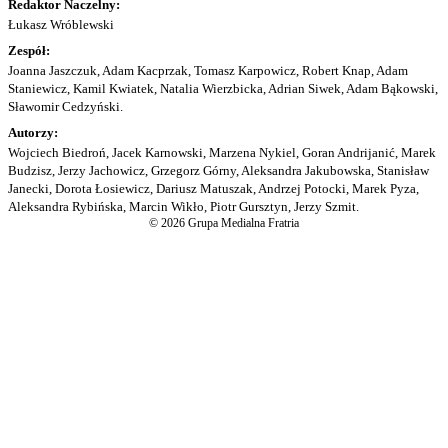
Redaktor Naczelny:
Łukasz Wróblewski
Zespół:
Joanna Jaszczuk, Adam Kacprzak, Tomasz Karpowicz, Robert Knap, Adam
Staniewicz, Kamil Kwiatek, Natalia Wierzbicka, Adrian Siwek, Adam Bąkowski,
Sławomir Cedzyński.
Autorzy:
Wojciech Biedroń, Jacek Karnowski, Marzena Nykiel, Goran Andrijanić, Marek
Budzisz, Jerzy Jachowicz, Grzegorz Górny, Aleksandra Jakubowska, Stanisław
Janecki, Dorota Łosiewicz, Dariusz Matuszak, Andrzej Potocki, Marek Pyza,
Aleksandra Rybińska, Marcin Wikło, Piotr Gursztyn, Jerzy Szmit.
© 2026 Grupa Medialna Fratria