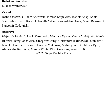
Redaktor Naczelny:
Łukasz Wróblewski
Zespół:
Joanna Jaszczuk, Adam Kacprzak, Tomasz Karpowicz, Robert Knap, Adam
Staniewicz, Kamil Kwiatek, Natalia Wierzbicka, Adrian Siwek, Adam Bąkowski,
Sławomir Cedzyński.
Autorzy:
Wojciech Biedroń, Jacek Karnowski, Marzena Nykiel, Goran Andrijanić, Marek
Budzisz, Jerzy Jachowicz, Grzegorz Górny, Aleksandra Jakubowska, Stanisław
Janecki, Dorota Łosiewicz, Dariusz Matuszak, Andrzej Potocki, Marek Pyza,
Aleksandra Rybińska, Marcin Wikło, Piotr Gursztyn, Jerzy Szmit.
© 2026 Grupa Medialna Fratria