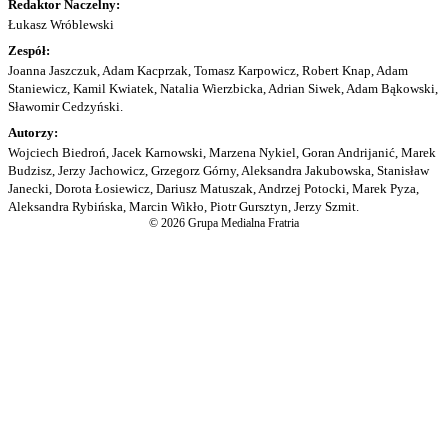
Redaktor Naczelny:
Łukasz Wróblewski
Zespół:
Joanna Jaszczuk, Adam Kacprzak, Tomasz Karpowicz, Robert Knap, Adam
Staniewicz, Kamil Kwiatek, Natalia Wierzbicka, Adrian Siwek, Adam Bąkowski,
Sławomir Cedzyński.
Autorzy:
Wojciech Biedroń, Jacek Karnowski, Marzena Nykiel, Goran Andrijanić, Marek
Budzisz, Jerzy Jachowicz, Grzegorz Górny, Aleksandra Jakubowska, Stanisław
Janecki, Dorota Łosiewicz, Dariusz Matuszak, Andrzej Potocki, Marek Pyza,
Aleksandra Rybińska, Marcin Wikło, Piotr Gursztyn, Jerzy Szmit.
© 2026 Grupa Medialna Fratria